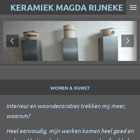
KERAMIEK MAGDA RIJNEKE
Ga
direct
naar
de
hoofdinhoud
WONEN & KUNST
Interieur en woondecoraties trekken mij meer,
waarom?
Heel eenvoudig, mijn werken komen heel goed en