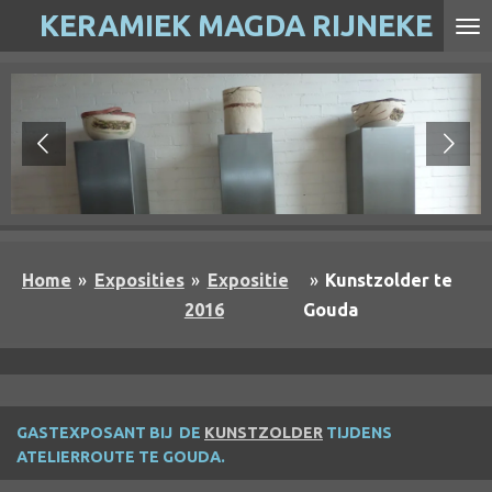
KERAMIEK MAGDA RIJNEKE
Ga
direct
naar
de
hoofdinhoud
Home
»
Exposities
»
Expositie
»
Kunstzolder te
2016
Gouda
GASTEXPOSANT BIJ DE
KUNSTZOLDER
TIJDENS
ATELIERROUTE TE GOUDA.