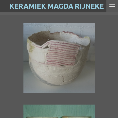
KERAMIEK MAGDA RIJNEKE
Ga
direct
naar
de
hoofdinhoud