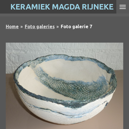
KERAMIEK MAGDA RIJNEKE
Ga
direct
naar
Home
»
Foto galeries
»
Foto galerie 7
de
hoofdinhoud