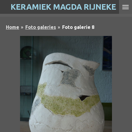
KERAMIEK MAGDA RIJNEKE
Ga
direct
naar
Home
»
Foto galeries
»
Foto galerie 8
de
hoofdinhoud