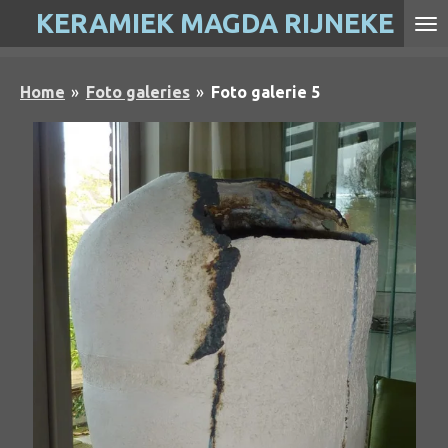
KERAMIEK MAGDA RIJNEKE
Ga
direct
naar
Home
»
Foto galeries
»
Foto galerie 5
de
hoofdinhoud