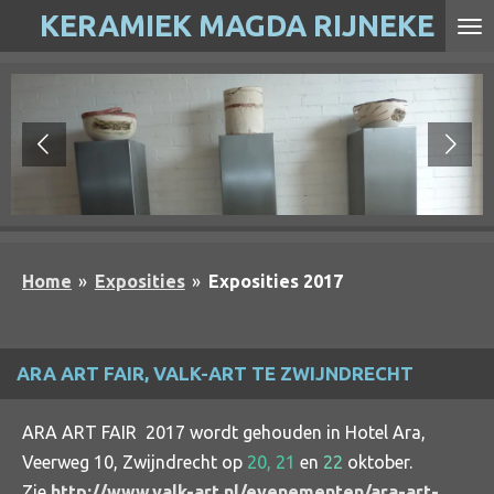
KERAMIEK MAGDA RIJNEKE
Ga
direct
naar
de
hoofdinhoud
Home
»
Exposities
»
Exposities 2017
ARA ART FAIR, VALK-ART TE ZWIJNDRECHT
ARA ART FAIR 2017 wordt gehouden in Hotel Ara,
Veerweg 10, Zwijndrecht op
20, 21
en
22
oktober.
Zie
http://www.valk-art.nl/evenementen/ara-art-