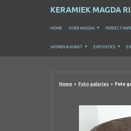
Ga
KERAMIEK MAGDA R
direct
naar
HOME
OVER MAGDA
PERFECT IMP
de
hoofdinhoud
WONEN & KUNST
EXPOSITIES
EX
Home
»
Foto galeries
»
Foto ga