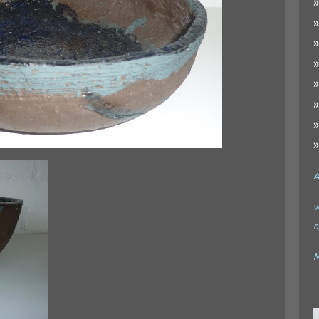
A
v
o
M