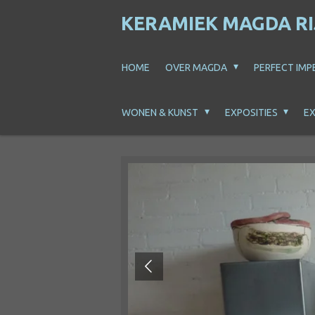
Ga
KERAMIEK MAGDA R
direct
naar
HOME
OVER MAGDA
PERFECT IMP
de
hoofdinhoud
WONEN & KUNST
EXPOSITIES
EX